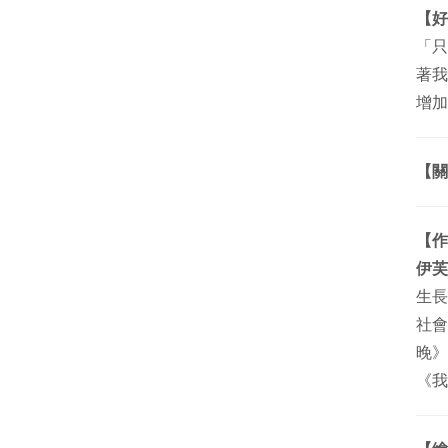
【好
「只
著我
增
【關
【作
伊芙
生長
社會
晚》
《我