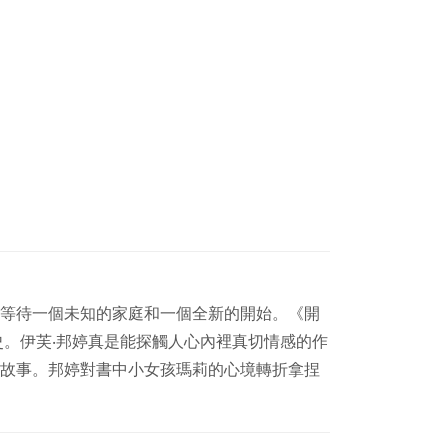
等待
一個未知的家庭和一個全新的開始。《開
史。伊芙‧邦婷真是能探觸人心內裡
真切情感的作
故事。邦婷對書中小女孩瑪莉的心境轉折拿捏