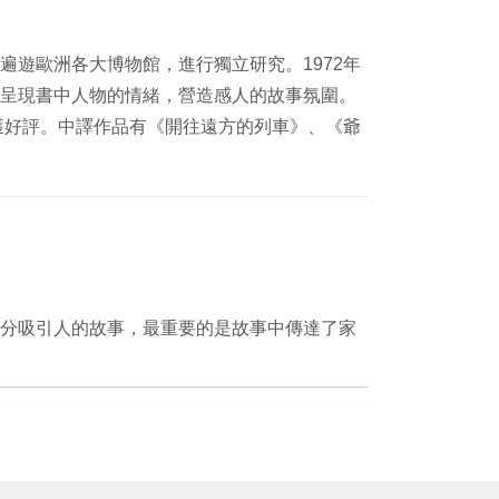
遍遊
歐洲各大博物館，進行獨立研究。1972年
呈現書中人物的情緒，營造感人的故
事氛圍。
獲好評。中譯作品有《開往遠方的列車》、《爺
分吸
引人的故事，最重要的是故事中傳達了家