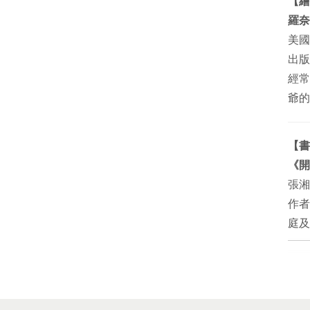
【繪
羅奈德
美國
出版
經常
爺的
【書
《開
張
作者
庭及