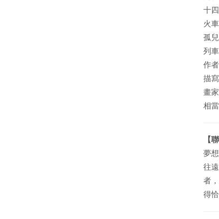
十四
火車
孤兒
列車
作者
描寫
畫家
相當
【聯
夢想
往遠
者，
得恰