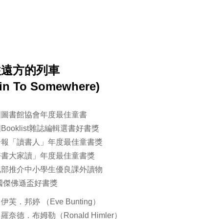
往遠方的列車
ain To Somewhere)
國圖書館協會年度最佳童書
Booklist雜誌編輯選書好書獎
合報「讀書人」年度最佳童書獎
好書大家讀」年度最佳童書獎
化部推介中小學生優良課外讀物
國傑佛遜盃好書獎
芙．邦婷 （Eve Bunting）
羅奈德．布姆勒（Ronald Himler）