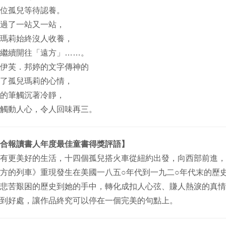
位孤兒等待認養。
過了一站又一站，
瑪莉始終沒人收養，
繼續開往「遠方」……。
伊芙．邦婷的文字傳神的
了孤兒瑪莉的心情，
的筆觸沉著冷靜，
觸動人心，令人回味再三。
合報讀書人年度最佳童書得獎評語】
有更美好的生活，十四個孤兒搭火車從紐約出發，向西部前進，
方的列車》重現發生在美國
一八五○年代到一九二○年代末的歷
悲苦艱困的歷史到她的手中，轉化成扣人心弦、賺人熱
淚的真情
到好處，讓作
品終究可以停在一個完美的句點上。