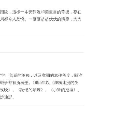
階段
，這樣一本安靜溫和圖畫書的背後，存在
局卻令人欣悅。一幕幕起起伏伏的情
節，大大
文字、
善感的筆觸，以及寬闊的寫作角度，關注
戰爭都有所著墨。1995年以《煙霧迷
漫的夜
夜晚》、《記憶的項鍊》、《小魯的池塘》、
沙迪那。