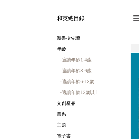
和英總目錄
新書搶先讀
年齡
適讀年齡1-4歲
適讀年齡3-6歲
適讀年齡6-12歲
適讀年齡12歲以上
文創產品
書系
主題
電子書