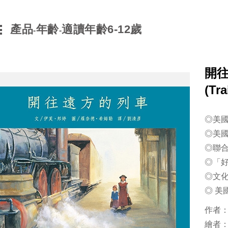
產品
年齡
適讀年齡6-12歲
-
-
開
(Tr
◎美
◎美國
◎聯
◎「
◎文
◎ 美
作者：伊
繪者：