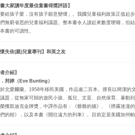
書大家讀年度最佳童書得獎評語】
要給孩子愛，沒有孩子願意變壞」。我國兒童福利政策正值起步
們無窮省思的兒童福利議題
。整本書令人讀起來數度哽咽，但結
加本書的可讀性。
懷失依(親)兒童專刊】和英之友
者介紹】
．邦婷（Eve Bunting）
於北愛爾蘭。1958年移民美國，作品逾二百本。擅長以簡潔的
議題，從無家可歸的遊民小
孩、孤兒、文盲、自然保育、暴動到
榮獲凱迪克金牌獎，中譯作品有：《爺爺的牆》、《煙霧迷漫
的
們的樹》，以及本書
《開往遠方的列車》。目前定居美國加州帕