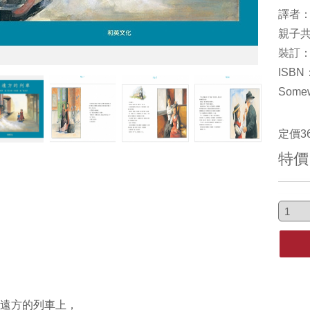
譯者
親子共
裝訂：精
ISBN
Some
定價
3
特價
遠方的列車上，