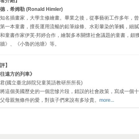
者介紹】
．希姆勒 (Ronald Himler)
知名插畫家，大學主修繪畫。畢業之後，從事藝術工作多年，曾
第一本童書，擅長運用流暢
的鉛筆線條、水彩暈染的筆觸，細膩
和童書作家伊芙‧邦婷合作，繪製多本關懷社會議題的童書
，頗
牆》、《小魯的
池塘》等。
評】
往遠方的列車》
湘君(國立臺北師院兒童英語教研所所長)
將這個美國歷史的一個悲慘片段，錯誤的社會政策，寫成一個十
父母親無條件的愛，對孩子
們來說有多珍貴。
more...