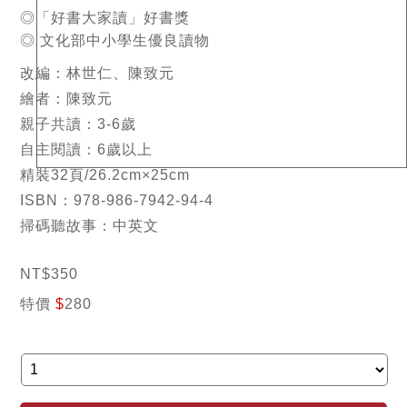
◎「好書大家讀」好書獎
◎ 文化部中小學生優良讀物
改編：林世仁、陳致元
繪者：陳致元
親子共讀：3-6歲
自主閱讀：6歲以上
精裝32頁/26.2cm×25cm
ISBN：978-986-7942-94-4
掃碼聽故事：中英文
NT
$
350
特價
$
280