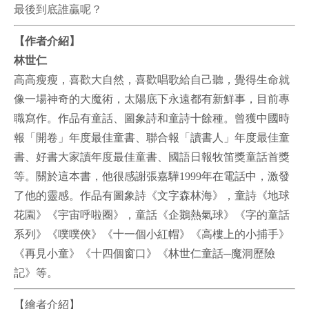
最後到底誰贏呢？
【作者介紹】
林世仁
高高瘦瘦，喜歡大自然，喜歡唱歌給自己聽，覺得生命就
像一場神奇的大魔術，太陽底下永遠都有新鮮事，目前專
職寫作。作品有童話、圖象詩和童詩十餘種。曾獲中國時
報「開卷」年度最佳童書、聯合報「讀書人」年度最佳童
書、好書大家讀年度最佳童書、國語日報牧笛獎童話首獎
等。關於這本書，他很感謝張嘉驊1999年在電話中，激發
了他的靈感。作品有圖象詩《文字森林海》，童詩《地球
花園》《宇宙呼啦圈》，童話《企鵝熱氣球》《字的童話
系列》《噗噗俠》《十一個小紅帽》《高樓上的小捕手》
《再見小童》《十四個窗口》《林世仁童話─魔洞歷險
記》等。
【繪者介紹】