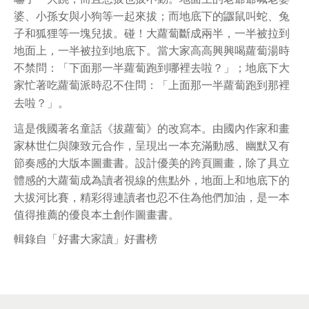
婆、小孫女與小狗等一起來拔；而地底下的鼴鼠叫蛇、兔
子和狐狸等一塊兒拔。碰！大蘿蔔斷成兩半，一半被拉到
地面上，一半被拉到地底下。當大家高高興興喝蘿蔔湯時
不禁問：「下面那一半蘿蔔跑到哪裡去啦？」；地底下大
家忙著吃蘿蔔派時忍不住問：「上面那一半蘿蔔跑到那裡
去啦？」。
這是俄國著名童話《拔蘿蔔》的改寫本。由國內作家和畫
家林世仁與陳致元合作，呈現出一本充滿動感、幽默又有
節奏感的大版本圖畫書。設計優美的跨頁圖畫，除了具立
體感的大蘿蔔成為讀者視線的焦點外，地面上和地底下的
大拔河比賽，精彩得連讀者也忍不住為他們加油，是一本
值得推薦的優良本土創作圖畫書。
輯錄自「好書大家讀」好書榜