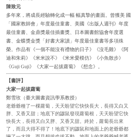
陳致元
多年來，將成長經驗轉化成一幅 幅真摯的畫面。曾獲美 國
「國家教師會」年度最佳童書、美國《出版人週刊》年度
最佳童書、金鼎獎最佳插畫獎、日本圖書館協會年度選
書、金蝶獎金獎「好書大家讀」年度最佳童書等多項殊
榮。作品有《一個不能沒有禮物的日子》《沒毛雞》《阿
迪和朱莉》《米米說不》《米米愛模仿》《小魚散步》
《Guji Guji》《大家一起拔蘿蔔》《想念》。
【書評】
大家一起拔蘿蔔
鄭雪玫（臺大圖書資訊學系教授）
老爺爺種了一棵蘿蔔，天天盼望它快快長大，長得又白又
胖、又香又甜；地底下的鼴鼠發現蘿蔔根，天天盼望它快
快長大，長得又白又胖、又香又甜。終於，蘿蔔長出來
了，而且大得不得了！地底下的鼴鼠和地面上的老爺爺都
嚇了一大跳，而且想拔也拔不動。地面上的老爺爺喊老婆