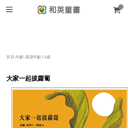
-
-
首頁
年齡
適讀年齡3-6歲
大家一起拔蘿蔔