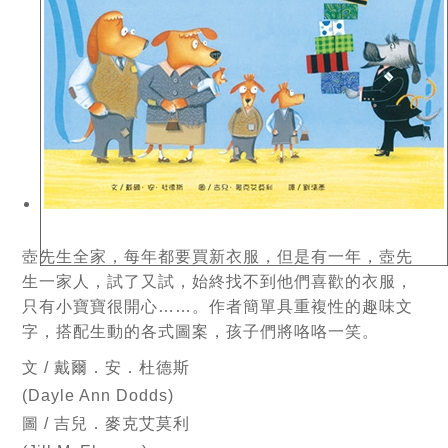
壺先生全家，每年都要買新衣服，但是有一年，壺先
生一家人，試了又試，始終找不到他們喜歡的衣服，
只有小寶寶很開心……。作者簡單具重複性的趣味文
字，搭配生動的各式圖案，孩子們將咯咯一笑。
文 / 戴爾．安．杜德斯
(Dayle Ann Dodds)
圖 / 吉兒．麥克艾莫利