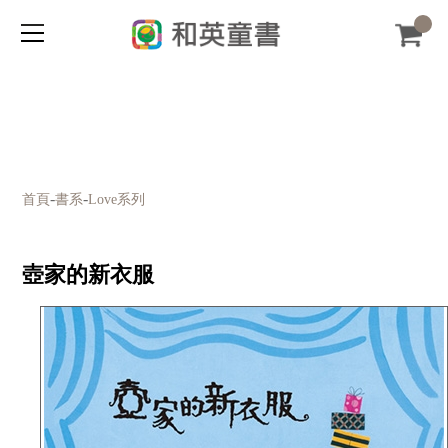
-
-
首頁
書系
Love系列
壺家的新衣服