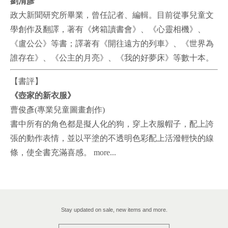
劉清彥
政大新聞研究所畢業，曾任記者、編輯。目前從事兒童文
學創作及翻譯，
著有《烤箱讀書會》、《心靈相機》、
《盧公公》等書；譯著有《開往遠方的
列車》、《世界為
誰存在》、《公主的月亮》、《我的好夢床》等數十本。
【書評】
《壺家的新衣服》
曹俊彥(專業兒童圖畫創作)
書中所有的角色都是擬人化的狗，穿上衣服帽子，配上誇
張的動作表情，
並以平塗的不透明色彩配上活潑輕快的線
條，使全書充滿喜感。 more...
Stay updated on sale, new items and more.