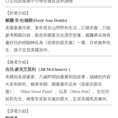
◎文化部推薦中小學生優良課外讀物
【作者介紹】
戴爾‧安‧杜德斯(Dayle Ann Dodds)
美國童書作家。童年曾在山間野外生活，訂購衣服，只能
參考郵購目錄，
顏色和圖案完全憑空想像，戴爾將這個有
趣好玩的經驗轉化為《壺家的新
衣服》一書。目前她和先
生、孩子定居美國加州。
【繪者介紹】
吉兒‧麥克艾莫利（Jill McElmurry )
美國知名插畫家。六歲即開始畫畫和說故事，描繪的內容
大多和餅乾、糖
果有關。圖畫書作品有《壺家的新衣
服》、《Mad About Plaid》、以及《Mess
Pets》。吉兒目
前和先生、兩隻常穿新衣服的愛犬，定居美國馬里蘭州。
【譯者介紹】