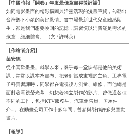
【中國時報「開卷」年度最佳童書得獎評語】
如同電影畫面的精彩構圖與活靈活現的漫畫筆觸，勾勒出
台灣鄉下小鎮的美好風情。書中場景新世代兒童雖感陌
生，卻是我們想要喚回的記憶，讓習慣以消費滿足需求的
孩童，細細體會。 （文 / 許琳英)
【作繪者介紹】
葉安德
從小喜歡畫畫。就學以來，幾乎每一堂課都是他的美術
課，常常以課本為畫布、把老師當成畫裡的主角。工專電
子科實習課時，同學都在電視後方測量、維修，而他總是
面對著電視螢光幕，幻想著獨立製作的影片。曾做過各種
不同的工作，包括KTV服務生、汽車銷售員、房屋仲
介...。在動畫公司工作十多年間，曾參與製作許多兒童動
畫片。
【報導】