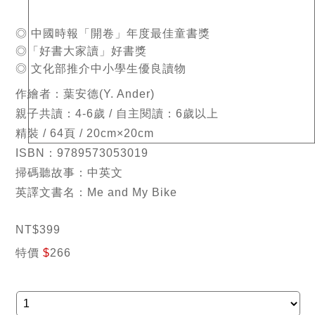
◎ 中國時報「開卷」年度最佳童書獎
◎「好書大家讀」好書獎
◎ 文化部推介中小學生優良讀物
作繪者：葉安德(Y. Ander)
親子共讀：4-6歲 / 自主閱讀：6歲以上
精裝 / 64頁 / 20cm×20cm
ISBN：9789573053019
掃碼聽故事：中英文
英譯文書名：Me and My Bike
NT
$
399
特價
$
266