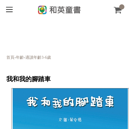
-
-
首頁
年齡
適讀年齡3-6歲
我和我的腳踏車