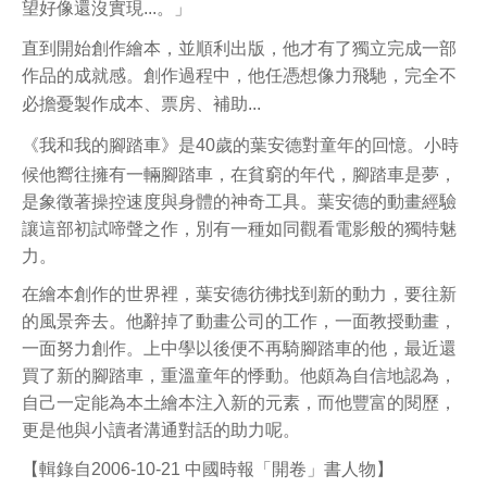
望好像還沒實現
...
。」
直到開始創作繪本，並順利出版，他才有了獨立完成一部
作品的成就感。創作過程中，他任憑想像力飛馳，完全不
必擔憂製作成本、票房、補助
...
《我和我的腳踏車》是
40
歲的葉安德對童年的回憶。小時
候他嚮往擁有一輛腳踏車，在貧窮的年代，腳踏車是夢，
是象徵著操控速度與身體的神奇工具。葉安德的動畫經驗
讓這部初試啼聲之作，別有一種如同觀看電影般的獨特魅
力。
在繪本創作的世界裡，葉安德彷彿找到新的動力，要往新
的風景奔去。他辭掉了動畫公司的工作，一面教授動畫，
一面努力創作。上中學以後便不再騎腳踏車的他，最近還
買了新的腳踏車，重溫童年的悸動。他頗為自信地認為，
自己一定能為本土繪本注入新的元素，而他豐富的閱歷，
更是他與小讀者溝通對話的助力呢。
【輯錄自
2006-10-21
中國時報「開卷」書人物】