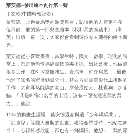
葉安德─發出繪本創作第一聲
丁文玲(中國時報記者)
葉安德，上過金馬獎的頒獎舞台，記得他的人肯定不多；
但日前，他的第一部兒童繪本《我和我的腳踏車》（和
英）出版，這一次，大家都會看到這位令人期待的繪本新
秀。
葉安德從小喜歡畫畫，當學生時，國文、數學、理化的課
堂上，都是他偷偷操練畫技的美術課。出社會後，他做過
很多工作，在
KTV
當服務生、賣汽車、仲介房屋
...
，最後
他進了知名的宏廣動畫公司，替西方動畫電影代工後製的
工作，大家耳熟能詳的泰山、摩登原始人、杜賓狗、加菲
貓
...
「凡是叫得出名字的卡通，沒有一部沒經過我的勞
力。」他說。
15
年的動畫生涯裡，葉安德還參與過「少年噶瑪蘭」、
「紅孩兒」等國人自製的動畫。獲得金馬獎時，他站在舞
台上，心裡雖感欣慰，卻也有一絲惆悵。他想：「我的願