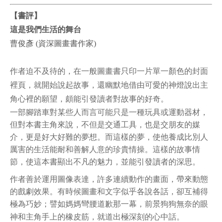
【書評】
這是我們生活的舞台
曹俊彥 (資深圖畫書作家)
作者迫不及待的，在一般圖畫書只印一片單一顏色的封面
裡頁，就開始說起故事，還幽默地借由可愛的神燈說出主
角心裡的願望，頗能引發讀者對故事的好奇。
一部腳踏車對某些人而言可能只是一種玩具或運動器材，
但對本書主角來說，不但是交通工具，也是交朋友的媒
介，更是好大好難的夢想。而這樣的夢，使他養成比別人
厲害的生活能耐和善解人意的珍貴情操。這樣的故事情
節，使這本書顯出不凡的魅力，並能引發讀者的深思。
作者善於運用圖像表達，許多連續動作的畫面，帶來動態
的戲劇效果。有時候圖畫和文字似乎各說各話，卻互補得
極為巧妙；譬如媽媽彎腰道歉那一幕，前景狗狗無奈的眼
神和主角手上的橡皮筋，就道出極深刻的心中話。