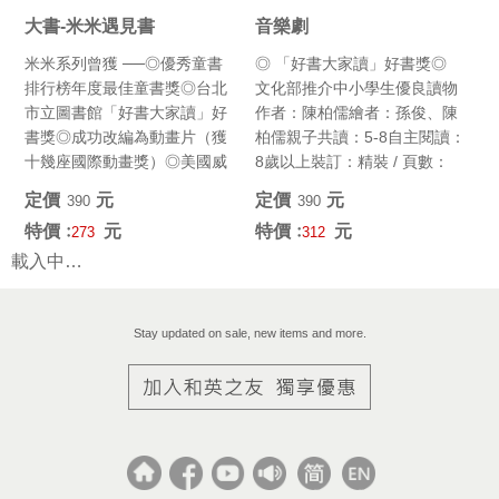
大書-米米遇見書
音樂劇
米米系列曾獲 ──◎優秀童書
◎ 「好書大家讀」好書獎◎
排行榜年度最佳童書獎◎台北
文化部推介中小學生優良讀物
市立圖書館「好書大家讀」好
作者：陳柏儒繪者：孫俊、陳
書獎◎成功改編為動畫片（獲
柏儒親子共讀：5-8自主閱讀：
十幾座國際動畫獎）◎美國威
8歲以上裝訂：精裝 / 頁數：
斯康辛大學年度選書 (最佳韻...
40頁尺寸：19cm...
定價﹕
元
定價﹕
元
390
390
特價﹕
元
特價﹕
元
273
312
載入中…
Stay updated on sale, new items and more.