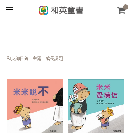
和英總目錄
主題
成長課題
-
-