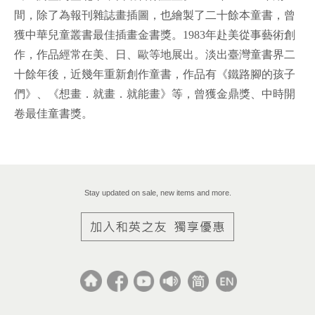
間，除了為報刊雜誌畫插圖，也繪製了二十餘本童書，曾
獲中華兒童叢書最佳插畫金書獎。1983年赴美從事藝術創
作，作品經常在美、日、歐等地展出。淡出臺灣童書界二
十餘年後，近幾年重新創作童書，作品有《鐵路腳的孩子
們》、《想畫．就畫．就能畫》等，曾獲金鼎獎、中時開
卷最佳童書獎。
Stay updated on sale, new items and more.