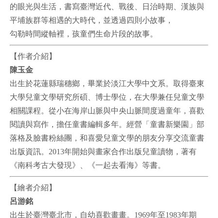
的眼光與生活，書寫臺灣近代、戰後、日治時期、漢族與
平埔族群等相遇的大時代，並透過四則小故事，
勾勒時間縱軸裡，孩童們生命片段的故事。
【作者介紹】
陳玉金
出生於花蓮縣瑞穗鄉，畢業於淡江大學中文系。取得臺東
大學兒童文學研究所碩、博士學位，在大學兼任兒童文學
相關課程。從小在海岸山脈與中央山脈間度過童年，喜歡
閱讀與寫作，擔任童書編輯多年。經營「童書新樂園」部
落格及臉書粉絲團，和喜愛兒童文學的朋友分享交流童書
出版資訊。2013年開始與畫家合作出版兒童讀物，著有
《南科考古大發現》、《一起去看海》等書。
【繪者介紹】
呂游銘
出生於臺灣臺北市，自幼喜歡畫畫。1969年至1983年期