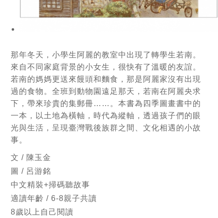
那年冬天，小學生阿麗的教室中出現了轉學生若南。
來自不同家庭背景的小女生，很快有了溫暖的友誼。
若南的媽媽更送來饅頭和麵食，那是阿麗家沒有出現
過的食物。全班到動物園遠足那天，若南在阿麗央求
下，帶來珍貴的集郵冊……。本書為四季圖畫書中的
一本，以土地為橫軸，時代為縱軸，透過孩子們的眼
光與生活，呈現臺灣戰後族群之間、文化相遇的小故
事。
文 / 陳玉金
圖 / 呂游銘
中文精裝+掃碼聽故事
適讀年齡 / 6-8親子共讀
8歲以上自己閱讀