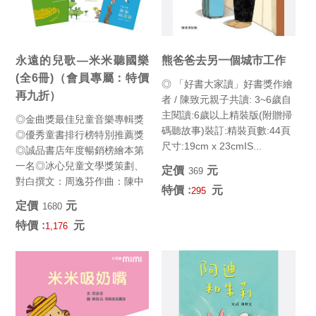
永遠的兒歌—米米聽國樂
熊爸爸去另一個城市工作
(全6冊)（會員專屬：特價
◎ 「好書大家讀」好書獎作繪
再九折）
者 / 陳致元親子共讀: 3~6歲自
主閱讀:6歲以上精裝版(附贈掃
◎金曲獎最佳兒童音樂專輯獎
碼聽故事)裝訂:精裝頁數:44頁
◎優秀童書排行榜特別推薦獎
尺寸:19cm x 23cmIS...
◎誠品書店年度暢銷榜繪本第
一名◎冰心兒童文學獎策劃、
定價﹕
元
369
對白撰文：周逸芬作曲：陳中
特價﹕
元
295
申演唱：台北愛樂兒童合唱團
定價﹕
元
1680
演奏...
特價﹕
元
1,176