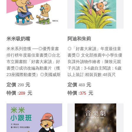
米米吸奶嘴
阿迪和朱莉
米米系列曾獲 ──◎優秀童書
◎「好書大家讀」年度最佳童
排行榜年度最佳童書獎◎台北
書獎◎ 文化部推薦中小學生優
市立圖書館「好書大家讀」好
良課外讀物作繪者：陳致元親
書獎◎成功改編為動畫片（獲
子共讀：3-6歲自主閱讀：6歲
23座國際動畫獎）◎美國威斯
以上裝訂:精裝頁數:48頁尺
康辛大學年度選書 (最佳韻...
寸:21cm×29.7...
定價﹕
元
定價﹕
元
299
469
特價﹕
元
特價﹕
元
209
375