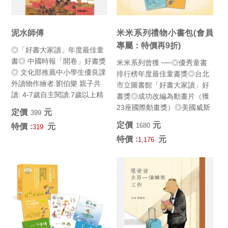
泥水師傅
米米系列禮物小書包(會員
專屬：特價再9折)
◎「好書大家讀」年度最佳童
書◎ 中國時報「開卷」好書獎
米米系列曾獲 ──◎優秀童書
◎ 文化部推薦中小學生優良課
排行榜年度最佳童書獎◎台北
外讀物作繪者:劉伯樂 親子共
市立圖書館「好書大家讀」好
讀: 4-7歲自主閱讀:7歲以上精
書獎◎成功改編為動畫片（獲
裝/32頁/19...
23座國際動畫獎）◎美國威斯
定價﹕
元
399
康辛大學年度選書 (最佳韻...
定價﹕
元
1680
特價﹕
元
319
特價﹕
元
1,176