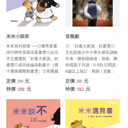
米米小跟班
音樂劇
米米系列曾獲 ──◎優秀童書
◎ 「好書大家讀」好書獎◎
排行榜年度最佳童書獎◎台北
文化部推介中小學生優良讀物
市立圖書館「好書大家讀」好
作者：陳柏儒繪者：孫俊、陳
書獎◎成功改編為動畫片（獲
柏儒親子共讀：5-8自主閱讀：
十幾座國際動畫獎）◎美國威
8歲以上裝訂：精裝 / 頁數：
斯康辛大學年度選書 (最佳韻...
40頁尺寸：19cm...
定價﹕
元
定價﹕
元
299
390
特價﹕
元
特價﹕
元
209
312