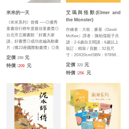
米米的一天
艾瑪與怪獸(Elmer and
the Monster)
《米米系列》曾獲 ──◎優秀
童書排行榜年度最佳童書獎◎
作繪者：大衛．麥基（David
台北市立圖書館「好書大家
McKee）譯者：陳柏儒親子共
讀」好書獎◎成功改編為動畫
讀：2-6歲自主閱讀：6歲以上
片（獲23座國際動畫獎）◎美
裝訂：精裝 / 頁數：32頁尺
國出版人周刊專文推薦◎教育
寸：20X20cmISBN：97898...
定價﹕
元
299
部...
定價﹕
元
320
特價﹕
元
209
特價﹕
元
256