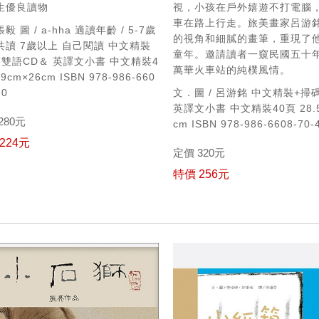
生優良讀物
視，小孩在戶外嬉遊不打電腦
車在路上行走。旅美畫家呂游
 張毅
圖 / a-hha
適讀年齡 / 5-7歲
的視角和細膩的畫筆，重現了
共讀
7歲以上 自己閱讀
中文精裝
童年。邀請讀者一窺民國五十
英雙語CD＆
英譯文小書
中文精裝4
萬華火車站的純樸風情。
19cm×26cm
ISBN 978-986-660
-0
文．圖 / 呂游銘
中文精裝+掃
英譯文小書
中文精裝40頁 28.5
280元
cm
ISBN 978-986-6608-70-
224元
定價 320元
特價 256元