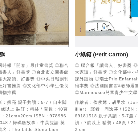
獅
小紙箱
(Petit Carton)
國時報「開卷」最佳童書獎
◎聯合
◎ 聯合報「讀書人」好書獎
◎
讀書人」好書獎
◎台北市立圖書館
大家讀」好書獎
◎文化部中小
書大家讀」好書獎
◎中央日報副刊
課外讀物
◎瑞士Prix Enfantai
版好書推薦
◎文化部中小學生優良
繪本獎
◎法國圖書館&教師選
讀物推薦
◎Marmousse兒童青少年文
者：熊亮
親子共讀：5-7 / 自主閱
作繪者：傑侯姆．胡里埃（Jero
7歲以上
裝訂：精裝 / 頁數：40頁
illier）
譯者：周逸芬 / ISBN：
寸：21cm×20cm
ISBN：978986
69181518
親子共讀：5-7歲 /
6048 / 掃碼聽故事：中英雙語
英
讀：7歲以上
精裝 / 48頁 / 21
：The Little Stone Lion
2 cm