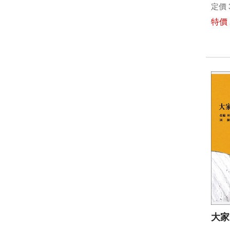
定價 
特價 
大家