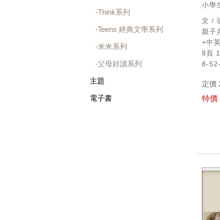
小學
Think系列
文 /
Teens 經典文學系列
親子
+中
米米系列
8頁 
父母好讀系列
8-52
主題
定價 
電子書
特價 