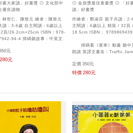
好書大家讀」好書獎
◎ 文化部中
◎ 金鼎獎最佳童書獎
◎ 「好
生優良讀物
讀」好書獎
：林世仁、陳致元
繪者：陳致元
作繪者：鄭淑芬
親子共讀：2-6
共讀：3-6歲
自主閱讀：6歲以上
主閱讀：6歲以上
精裝 / 32頁 
2頁/26.2cm×25cm
ISBN：978-
18.5cm
ISBN： 97898694
7942-94-4
掃碼聽故事：中英文
掃碼看《塞車》動畫
聽中
350元
朗讀
英譯文書名：Traffic Ja
280元
定價 350元
特價 280元