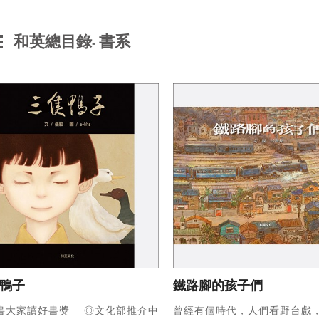
和英總目錄
書系
-
鴨子
鐵路腳的孩子們
書大家讀好書獎
◎文化部推介中
曾經有個時代，人們看野台戲