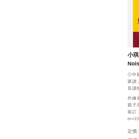
小琪
Noi
◎中
家讀
良讀
作繪者
親子共
裝訂：
m×2
定價 