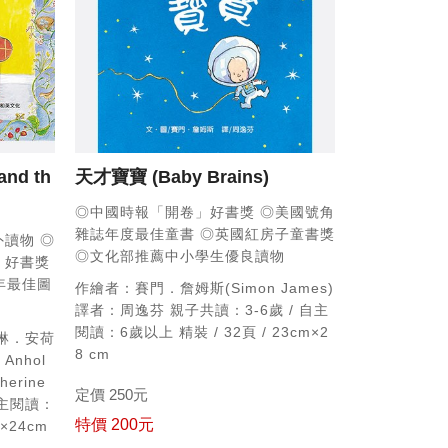
and th
天才寶寶
(Baby Brains)
◎中國時報「開卷」好書獎
◎美國號角
雜誌年度最佳童書
◎英國紅房子童書獎
外讀物
◎
◎文化部推薦中小學生優良讀物
」好書獎
97年最佳圖
作繪者：賽門．詹姆斯(Simon James)
譯者：周逸芬
親子共讀：3-6歲 / 自主
閱讀：6歲以上
精裝 / 32頁 / 23cm×2
瑟琳．安荷
8 cm
 Anhol
rine
定價 250元
主閱讀：
特價 200元
m×24cm