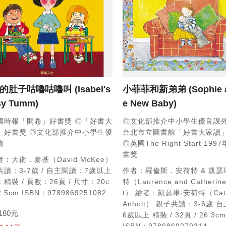
的肚子咕嚕咕嚕叫
(Isabel's
小菲菲和新弟弟
(Sophie 
sy Tumm)
e New Baby)
國時報「開卷」好書獎
◎「好書大
◎文化部推介中小學生優良課
」好書獎
◎文化部推介中小學生優
台北市立圖書館「好書大家讀
物
◎英國The Right Start 19
書獎
：大衛．麥基（David McKee）
讀：3-7歲 / 自主閱讀：7歲以上
作者：羅倫斯．安荷特 & 凱
精裝 / 頁數：26頁 / 尺寸：20c
特（Laurence and Catherine
2.5cm
ISBN：9789869251082
t）
繪者：凱瑟琳‧安荷特（Cathe
Anholt）
親子共讀：3-6歲
自
180元
6歲以上
精裝 / 32頁 / 26.3c