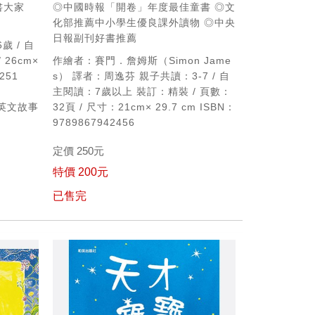
書大家
◎中國時報「開卷」年度最佳童書
◎文
化部推薦中小學生優良課外讀物
◎中央
日報副刊好書推薦
歲 / 自
/ 26cm×
作繪者：賽門．詹姆斯（Simon Jame
39251
s）
譯者：周逸芬
親子共讀：3-7 / 自
主閱讀：7歲以上
裝訂：精裝 / 頁數：
英文故事
32頁 / 尺寸：21cm× 29.7 cm
ISBN：
m
9789867942456
定價 250元
特價 200元
已售完