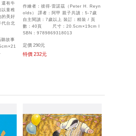
，還有牛
作繪者：彼得‧雷諾茲（Peter H. Reyn
銘以童稚
olds）
譯者：阿甲
親子共讀：5-7歲
他的美好
自主閱讀：7歲以上
裝訂：精裝 / 頁
年代台北
數：40頁
尺寸：20.5cm×19cm
I
SBN：9789869318013
碼聽故事
定價 290元
cm×21
4
特價 232元