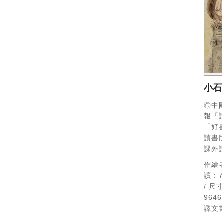
小石
◎中
報「
「好
讀書
課外
作繪
讀：
/ 尺
964
譯文書名