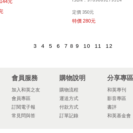
ISBN：9789869279314
144元
完
定價 350元
特價 280元
3
4
5
6
7
8
9
10
11
12
會員服務
購物說明
分享專
加入和英之友
購物流程
和英專刊
會員專區
運送方式
影音專區
訂閱電子報
付款方式
書評
常見問與答
訂單記錄
和英基金會