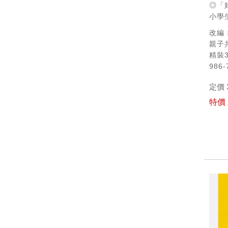
◎「
小學
改編
親子
精裝3
986-
定價 
特價 