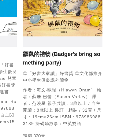
鼴鼠的禮物
(Badger's bring so
mething party)
「好書
學生優良
◎「好書大家讀」好書獎
◎文化部推介
sie 兒童
中小學生優良課外讀物
書好書獎
作者：海文‧歐瑞（Hiawyn Oram）
繪
學選書
者：蘇珊‧巴蕾（Susan Varley）
譯
me Ru
者：范曉星
親子共讀：3歲以上 / 自主
97898
閱讀：8歲以上
裝訂：精裝 / 32頁 / 尺
 自主閱
寸：19cm×26cm
ISBN：978986988
 cm×15.
3139
掃碼聽故事：中英雙語
定價 320元