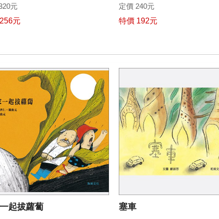
320元
定價 240元
256元
特價 192元
一起拔蘿蔔
塞車