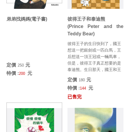
弟弟找媽媽(電子書)
彼得王子和泰迪熊
(Prince Peter and the
Teddy Bear)
彼得王子的生日快到了，國王
想送一把銀劍或一匹白馬，王
后想送一頂王冠或一輛馬車，
但是，彼得王子真正想要的是
定價﹕
元
250
泰迪熊。生日那天，國王和王
特價﹕
元
200
后送給他一件禮物，是彼得王
定價﹕
元
180
子想...
特價﹕
元
144
已售完