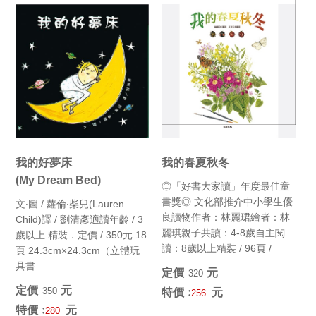
我的好夢床
我的春夏秋冬
(My Dream Bed)
◎「好書大家讀」年度最佳童
書獎◎ 文化部推介中小學生優
文‧圖 / 蘿倫‧柴兒(Lauren
良讀物作者：林麗珺繪者：林
Child)譯 / 劉清彥適讀年齡 / 3
麗琪親子共讀：4-8歲自主閱
歲以上 精裝．定價 / 350元 18
讀：8歲以上精裝 / 96頁 /
頁 24.3cm×24.3cm（立體玩
26cm×19cm...
具書...
定價﹕
元
320
定價﹕
元
350
特價﹕
元
256
特價﹕
元
280