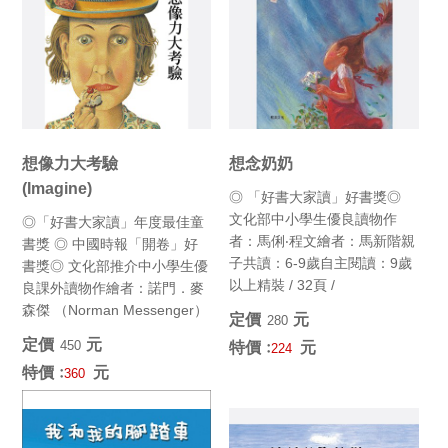
想像力大考驗
想念奶奶
(Imagine)
◎ 「好書大家讀」好書獎◎
文化部中小學生優良讀物作
◎「好書大家讀」年度最佳童
者：馬俐‧程文繪者：馬新階親
書獎 ◎ 中國時報「開卷」好
子共讀：6-9歲自主閱讀：9歲
書獎◎ 文化部推介中小學生優
以上精裝 / 32頁 /
良課外讀物作繪者：諾門．麥
21cm×29.7cmI...
森傑 （Norman Messenger）
定價﹕
元
280
譯者：周逸...
定價﹕
元
450
特價﹕
元
224
特價﹕
元
360