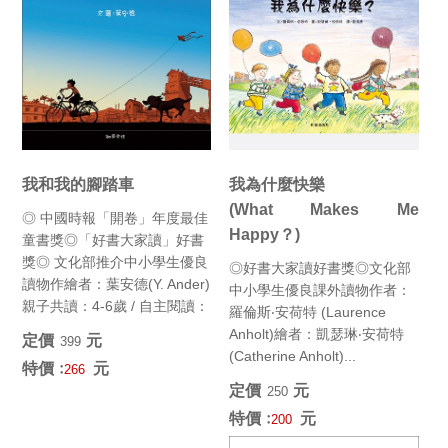
我和我的腳踏車
我為什麼快樂
(What Makes Me
◎ 中國時報「開卷」年度最佳
Happy？)
童書獎◎「好書大家讀」好書
獎◎ 文化部推介中小學生優良
◎好書大家讀好書獎◎文化部
讀物作繪者：葉安德(Y. Ander)
中小學生優良課外讀物作者：
親子共讀：4-6歲 / 自主閱讀：
羅倫斯‧安荷特 (Laurence
6歲以...
Anholt)繪者：凱瑟琳‧安荷特
定價﹕
元
399
(Catherine Anholt)...
特價﹕
元
266
定價﹕
元
250
特價﹕
元
200