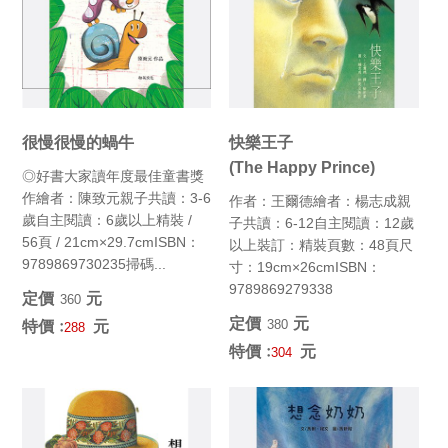
很慢很慢的蝸牛
快樂王子
(The Happy Prince)
◎好書大家讀年度最佳童書獎
作繪者：陳致元親子共讀：3-6
作者：王爾德繪者：楊志成親
歲自主閱讀：6歲以上精裝 /
子共讀：6-12自主閱讀：12歲
56頁 / 21cm×29.7cmISBN：
以上裝訂：精裝頁數：48頁尺
9789869730235掃碼...
寸：19cm×26cmISBN：
9789869279338
定價﹕
元
360
定價﹕
元
380
特價﹕
元
288
特價﹕
元
304