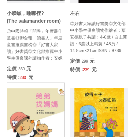
小蠑螈，睡哪裡?
左右
(The salamander room)
◎好書大家讀好書獎◎文化部
中小學生優良讀物作繪者：葉
◎中國時報「開卷」年度最佳
安德親子共讀：4-6歲 / 自主閱
童書◎聯合報「讀書人」年度
讀：6歲以上精裝 / 48頁 /
童書推薦書榜◎「好書大家
14.8cm×21cmISBN：9789...
讀」好書獎◎文化部推薦中小
學生優良課外讀物作者：安妮‧
定價﹕
元
299
梅茲爾（Anne Mazer）...
定價﹕
元
350
特價﹕
元
239
特價﹕
元
280