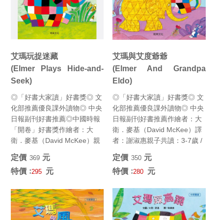
艾瑪玩捉迷藏
艾瑪與艾度爺爺
(Elmer Plays Hide-and-
(Elmer And Grandpa
Seek)
Eldo)
◎「好書大家讀」好書獎◎ 文
◎「好書大家讀」好書獎◎ 文
化部推薦優良課外讀物◎ 中央
化部推薦優良課外讀物◎ 中央
日報副刊好書推薦◎中國時報
日報副刊好書推薦作繪者：大
「開卷」好書獎作繪者：大
衛．麥基（David McKee）譯
衛．麥基（David McKee）親
者：謝淑惠親子共讀：3-7歲 /
子共讀：1-6歲 ...
自主閱讀...
定價﹕
元
定價﹕
元
369
350
特價﹕
元
特價﹕
元
295
280