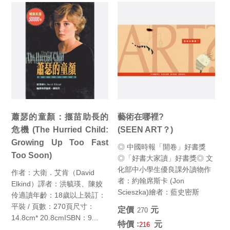
蕭瑟的童顏：揠苗助長的
藝術在哪裡?
危機 (The Hurried Child:
(SEEN ART？)
Growing Up Too Fast
◎ 中國時報「開卷」好書獎
Too Soon)
◎「好書大家讀」好書獎◎ 文
化部中小學生優良課外讀物作
作者：大衛．艾肯（David
者：約翰席斯卡 (Jon
Elkind）譯者：洪毓瑛、陳姣
Scieszka)繪者：藍史密斯
伶適讀年齡：18歲以上裝訂：
(Lane Smit...
平裝 / 頁數：270頁尺寸：
定價﹕
元
270
14.8cm* 20.8cmISBN：9...
特價﹕
元
216