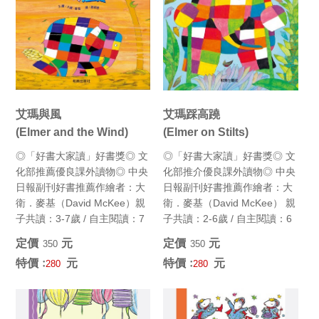
艾瑪與風
艾瑪踩高蹺
(Elmer and the Wind)
(Elmer on Stilts)
◎「好書大家讀」好書獎◎ 文
◎「好書大家讀」好書獎◎ 文
化部推薦優良課外讀物◎ 中央
化部推介優良課外讀物◎ 中央
日報副刊好書推薦作繪者：大
日報副刊好書推薦作繪者：大
衛．麥基（David McKee）親
衛．麥基（David McKee） 親
子共讀：3-7歲 / 自主閱讀：7
子共讀：2-6歲 / 自主閱讀：6
歲以上精...
歲以上...
定價﹕
元
定價﹕
元
350
350
特價﹕
元
特價﹕
元
280
280