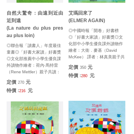
自然大驚奇：由遠到近由
艾瑪回來了
近到遠
(ELMER AGAIN)
(La nature du plus pres
◎中國時報「開卷」好書榜
au plus loin)
◎「好書大家讀」好書獎◎文
化部中小學生優良課外讀物作
◎聯合報「讀書人」年度最佳
繪者：大衛．麥基（David
童書◎「好書大家讀」好書獎
McKee） 譯者：林真美親子共
◎文化部推薦中小學生優良課
讀：3-7歲 / 自主...
外讀物作繪者：荷內‧馬特雷
定價﹕
元
350
（Rene Mettler）親子共讀：
特價﹕
元
280
5-8歲 / 自主...
定價﹕
元
270
特價﹕
元
216