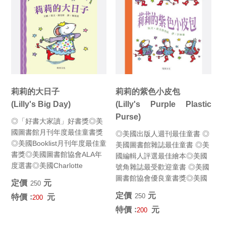
莉莉的大日子
莉莉的紫色小皮包
(Lilly's Big Day)
(Lilly's Purple Plastic
Purse)
◎「好書大家讀」好書獎◎美
國圖書館月刊年度最佳童書獎
◎美國出版人週刊最佳童書 ◎
◎美國Booklist月刊年度最佳童
美國圖書館雜誌最佳童書 ◎美
書獎◎美國圖書館協會ALA年
國編輯人評選最佳繪本◎美國
度選書◎美國Charlotte
號角雜誌最受歡迎童書 ◎美國
Zoloto...
圖書館協會優良童書獎◎美國
定價﹕
元
250
藍緞帶好書獎◎聯合報「讀...
定價﹕
元
250
特價﹕
元
200
特價﹕
元
200