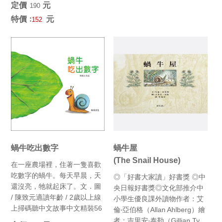
定價﹕
元
190
特價﹕
元
152
蝸牛吃出數字
蝸牛屋
(The Snail House)
在一座農場裡，住著一隻喜歡
吃數字的蝸牛。每天早晨，天
◎「好書大家讀」好書獎 ◎中
還沒亮，牠就起床了。文．圖
央日報好書獎◎文化部推介中
/ 陳致元適讀年齡 / 2歲以上線
小學生優良課外讀物作者：艾
上掃碼聽中文故事中文精裝56
倫‧亞伯格（Allan Ahlberg）繪
頁 26cm×19...
者：吉里安‧泰勒（Gillian Ty...