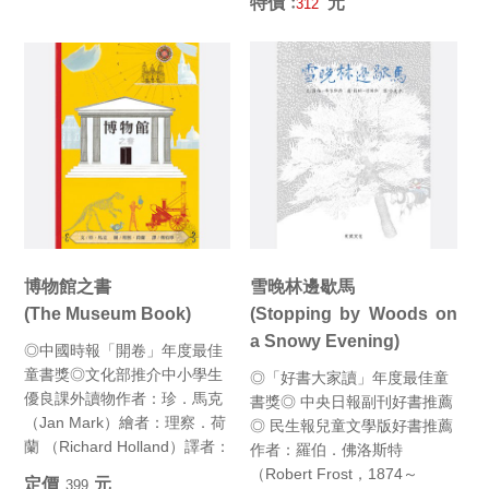
特價﹕
元
312
博物館之書
雪晚林邊歇馬
(The Museum Book)
(Stopping by Woods on
a Snowy Evening)
◎中國時報「開卷」年度最佳
童書獎◎文化部推介中小學生
◎「好書大家讀」年度最佳童
優良課外讀物作者：珍．馬克
書獎◎ 中央日報副刊好書推薦
（Jan Mark）繪者：理察．荷
◎ 民生報兒童文學版好書推薦
蘭 （Richard Holland）譯者：
作者：羅伯．佛洛斯特
傅...
（Robert Frost，1874～
定價﹕
元
399