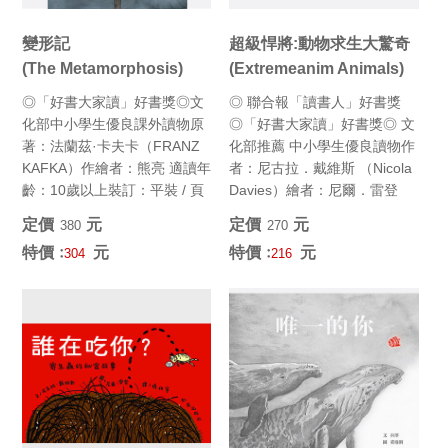
變形記
超級悍將:動物求生大驚奇
(The Metamorphosis)
(Extremeanim Animals)
◎「好書大家讀」好書獎◎文
◎ 聯合報「讀書人」好書獎
化部中小學生優良課外讀物原
◎「好書大家讀」好書獎◎ 文
著：法蘭茲·卡夫卡（FRANZ
化部推薦 中小學生優良讀物作
KAFKA）作繪者：熊亮 適讀年
者：尼古拉．戴維斯 （Nicola
齡：10歲以上裝訂：平裝 / 頁
Davies）繪者：尼爾．雷登
數：96頁全...
（Neal...
定價﹕
元
定價﹕
元
380
270
特價﹕
元
特價﹕
元
304
216