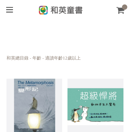
和英總目錄
年齡
適讀年齡12歲以上
-
-