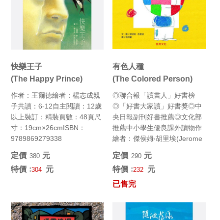
快樂王子
有色人種
(The Happy Prince)
(The Colored Person)
作者：王爾德繪者：楊志成親
◎聯合報「讀書人」好書榜
子共讀：6-12自主閱讀：12歲
◎「好書大家讀」好書獎◎中
以上裝訂：精裝頁數：48頁尺
央日報副刊好書推薦◎文化部
寸：19cm×26cmISBN：
推薦中小學生優良課外讀物作
9789869279338
繪者：傑侯姆‧胡里埃(Jerome
Rillier)譯者：...
定價﹕
元
定價﹕
元
380
290
特價﹕
元
特價﹕
元
304
232
已售完