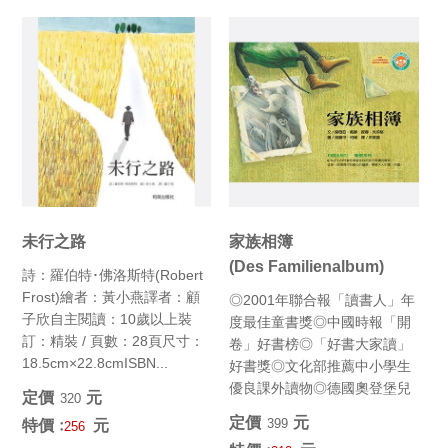
未行之路
家族相簿
(Des Familienalbum)
詩：羅伯特･佛洛斯特(Robert
Frost)繪者：黃小燕譯者：顧
◎2001年聯合報「讀書人」年
子欣自主閱讀：10歲以上裝
度最佳童書獎◎中國時報「開
訂：精裝 / 頁數：28頁尺寸：
卷」好書榜◎「好書大家讀」
18.5cm×22.8cmISBN...
好書獎◎文化部推薦中小學生
優良課外讀物◎德國奧登堡兒
定價﹕
元
320
童與青少年圖書獎◎勵馨基
定價﹕
元
399
特價﹕
元
256
金...