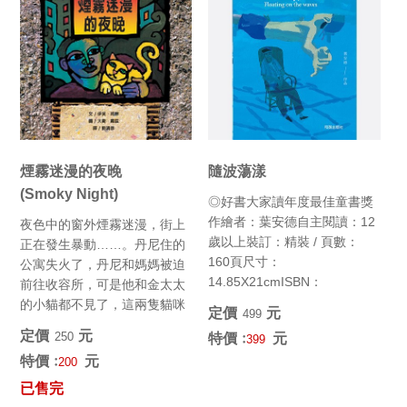
煙霧迷漫的夜晚
隨波蕩漾
(Smoky Night)
◎好書大家讀年度最佳童書獎
作繪者：葉安德自主閱讀：12
夜色中的窗外煙霧迷漫，街上
歲以上裝訂：精裝 / 頁數：
正在發生暴動……。丹尼住的
160頁尺寸：
公寓失火了，丹尼和媽媽被迫
14.85X21cmISBN：
前往收容所，可是他和金太太
9789573070474
的小貓都不見了，這兩隻貓咪
定價﹕
元
499
向來不和、天天打架……。 也
定價﹕
元
250
特價﹕
元
399
許...
特價﹕
元
200
已售完