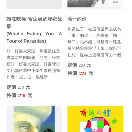
誰在吃你:寄生蟲的秘密故
唯一的你
事
你誕生了，在這個世界上成為
(What's Eating You: A
「唯一的你」。你覺得「獨一
Tour of Parasites)
無二」很不錯，可是有一種孤
單的感覺慢慢浮上來，你忍不
◎「好書大家讀」年度最佳童
住想：世界上還有沒有另一個
書獎◎中國時報「開卷」好書
自己呢？你開始踏上尋找自己
榜◎「好書大家讀」好書獎◎
定價﹕
元
280
的旅...
文化部推薦中小學生優良讀物
特價﹕
元
224
作者：尼古拉．戴維斯
（Nicola Davies）繪...
定價﹕
元
270
特價﹕
元
216