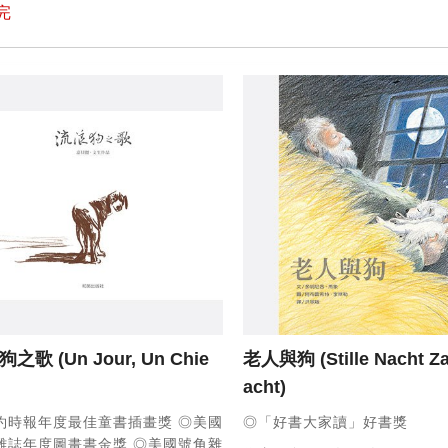
完
狗之歌
(Un Jour, Un Chie
老人與狗
(Stille Nacht Z
acht)
約時報年度最佳童書插畫獎
◎美國
◎「好書大家讀」好書獎
雜誌年度圖畫書金獎
◎美國號角雜