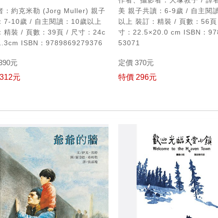
作者、攝影者：大塚敦子 / 譯
：約克米勒 (Jorg Muller)
親子
美
親子共讀：6-9歲 / 自主閱
7-10歲 / 自主閱讀：10歲以上
以上
裝訂：精裝 / 頁數：56頁 
精裝 / 頁數：39頁 / 尺寸：24c
寸：22.5×20.0 cm
ISBN：97
1.3cm
ISBN：9789869279376
53071
390元
定價 370元
312元
特價 296元