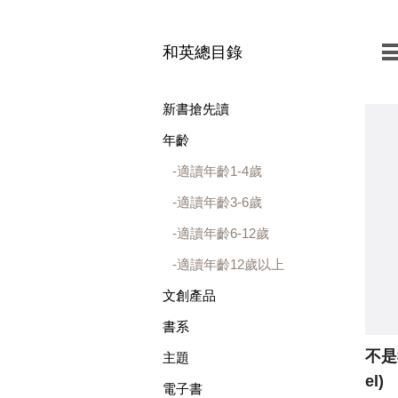
和英總目錄
新書搶先讀
年齡
適讀年齡1-4歲
適讀年齡3-6歲
適讀年齡6-12歲
適讀年齡12歲以上
文創產品
書系
不是
主題
el)
電子書