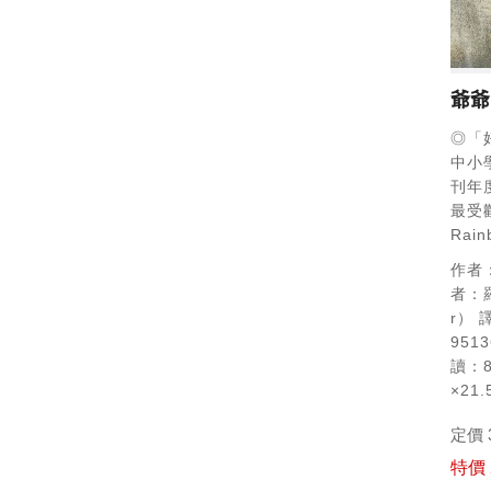
爺爺
◎「
中小
刊年
最受
Rai
作者：
者：羅
r）
譯
9513
讀：
×21.
定價 
特價 