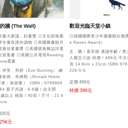
的牆
(The Wall)
歡迎光臨天堂小鎮
好書大家讀」好書獎
◎文化部推薦
◎德國國際青少年圖書館白鴉獎（
學生優良課外讀物
◎美國圖書館月
e Raven Award）
度最佳童書獎
◎美國號角雜誌評選
文．圖 / 葉安德
適讀年齡 /
青
歡迎童書
◎美國公共電視Reading
人圖文小說
特價 / 499元
中文
nbow選書
頁 14.8cm x 21cm
ISBN 978
伊芙．邦婷（Eve Bunting）
繪
226-5-6
奈德．布姆勒（Ronald Himle
定價 499元
者：張淑瓊 / ISBN：9789869
64
親子共讀：6-8歲 / 自主閱
特價 399元
8歲以上
精裝 / 40頁 / 尺寸：22.6
5cm
320元
256元