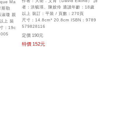
作者：大衛．艾肯（David Elkind）
譯
ue Ma
者：洪毓瑛、陳姣伶
適讀年齡：18歲
李斯勒
以上
裝訂：平裝 / 頁數：270頁
張淑瓊
親
尺寸：14.8cm* 20.8cm
ISBN：9789
以上
裝
579828116
寸：19c
2005
定價 190元
特價 152元