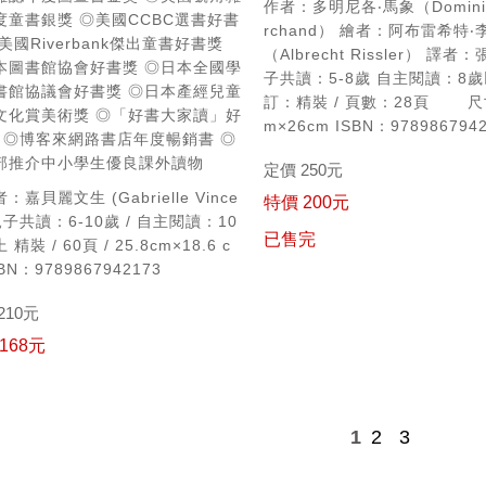
作者：多明尼各‧馬象（Dominiq
度童書銀獎
◎美國CCBC選書好書
rchand）
繪者：阿布雷希特‧
美國Riverbank傑出童書好書獎
（Albrecht Rissler）
譯者：
本圖書館協會好書獎
◎日本全國學
子共讀：5-8歲
自主閱讀：8歲
書館協議會好書獎
◎日本產經兒童
訂：精裝 / 頁數：28頁
尺
文化賞美術獎
◎「好書大家讀」好
m×26cm
ISBN：978986794
◎博客來網路書店年度暢銷書
◎
部推介中小學生優良課外讀物
定價 250元
：嘉貝麗文生 (Gabrielle Vince
特價 200元
子共讀：6-10歲 / 自主閱讀：10
已售完
上
精裝 / 60頁 / 25.8cm×18.6 c
BN：9789867942173
210元
168元
1
2
3