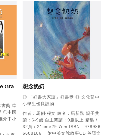
e Gra
想念奶奶
◎ 「好書大家讀」好書獎
◎ 文化部中
小學生優良讀物
童書獎
◎
獎
◎中國
作者：馬俐‧程文
繪者：馬新階
親子共
推介中小
讀：6-9歲
自主閱讀：9歲以上
精裝 /
32頁 / 21cm×29.7cm
ISBN：978986
6608186
附中英文說故事CD
英譯文