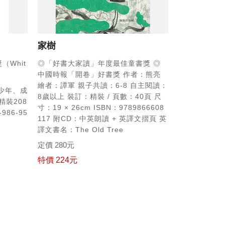
家樹
Whit
◎「好書大家讀」年度最佳童書獎
◎
中國時報「開卷」好書獎
作者：熊亮
繪者：譚軍
親子共讀：6-8
自主閱讀：
少年、成
8歲以上
裝訂：精裝 / 頁數：40頁
尺
精裝208
寸：19 × 26cm
ISBN：9789866608
-986-95
117
附CD：中英朗讀 + 英譯文摺頁
英
譯文書名：The Old Tree
定價 280元
特價 224元