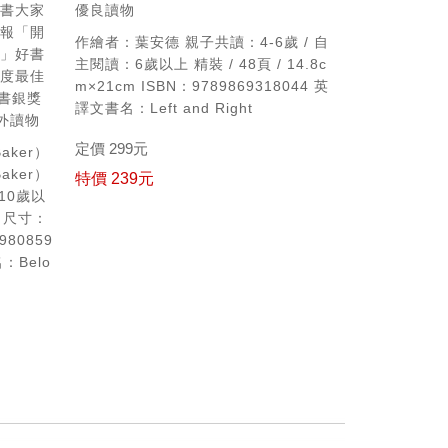
好書大家
優良讀物
時報「開
作繪者：葉安德
親子共讀：4-6歲 / 自
人」好書
主閱讀：6歲以上
精裝 / 48頁 / 14.8c
年度最佳
m×21cm
ISBN：9789869318044
英
童書銀獎
譯文書名：Left and Right
外讀物
定價 299元
aker）
aker）
特價 239元
10歲以
尺寸：
980859
：Belo