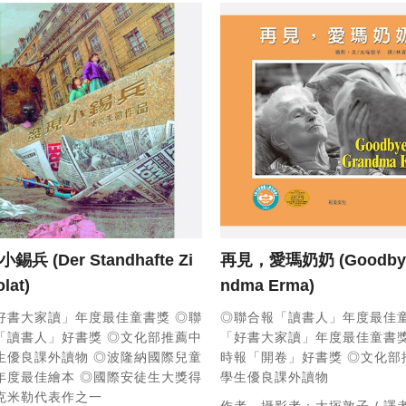
小錫兵
(Der Standhafte Zi
再見，愛瑪奶奶
(Goodby
lat)
ndma Erma)
好書大家讀」年度最佳童書獎
◎聯
◎聯合報「讀書人」年度最佳
「讀書人」好書獎
◎文化部推薦中
「好書大家讀」年度最佳童書
生優良課外讀物
◎波隆納國際兒童
時報「開卷」好書獎
◎文化部
年度最佳繪本
◎國際安徒生大獎得
學生優良課外讀物
克米勒代表作之一