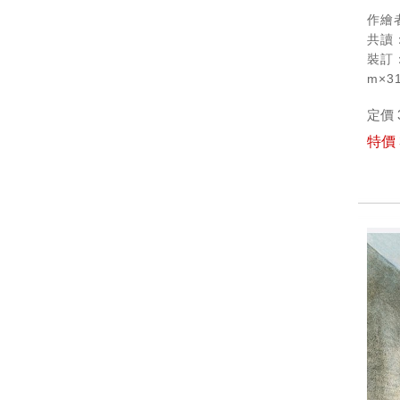
作繪者
共讀：
裝訂：
m×3
定價 
特價 