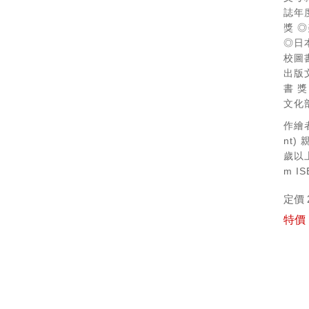
誌年
獎
◎
◎日
校圖
出版
書 獎
文化
作繪者
nt)
親
歲以
m
IS
定價 
特價 