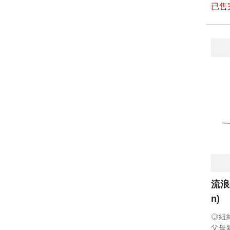
已售
流浪
n)
◎紐
父母