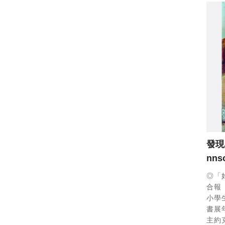
發現
nnso
◎「
合報
小學
書展
主約