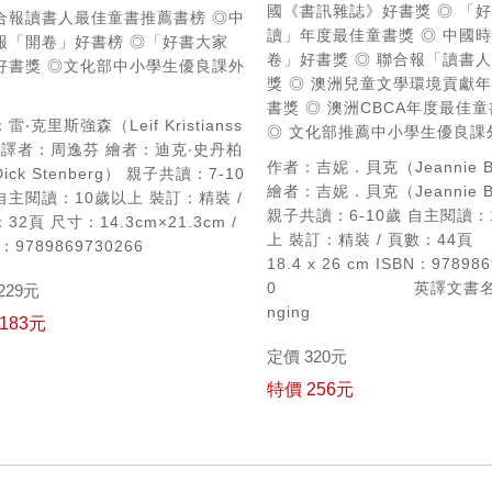
國《書訊雜誌》好書獎
◎ 「
合報讀書人最佳童書推薦書榜
◎中
讀」年度最佳童書獎
◎ 中國
報「開卷」好書榜
◎「好書大家
卷」好書獎
◎ 聯合報「讀書
好書獎
◎文化部中小學生優良課外
獎
◎ 澳洲兒童文學環境貢獻
書獎
◎ 澳洲CBCA年度最佳
雷‧克里斯強森（Leif Kristianss
◎ 文化部推薦中小學生優良課
譯者：周逸芬
繪者：迪克‧史丹柏
作者：吉妮．貝克（Jeannie B
ck Stenberg）
親子共讀：7-10
繪者：吉妮．貝克（Jeannie B
 自主閱讀：10歲以上
裝訂：精裝 /
親子共讀：6-10歲
自主閱讀：
：32頁
尺寸：14.3cm×21.3cm /
上
裝訂：精裝 / 頁數：44頁
N：9789869730266
18.4 x 26 cm
ISBN：978986
0
英譯文書名
229元
nging
183元
定價 320元
特價 256元