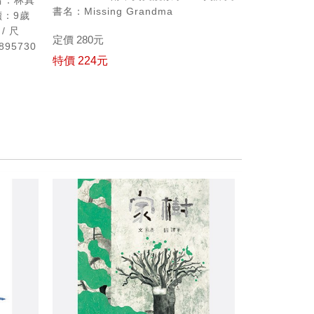
者：林真
書名：Missing Grandma
讀：9歲
/ 尺
定價 280元
895730
特價 224元