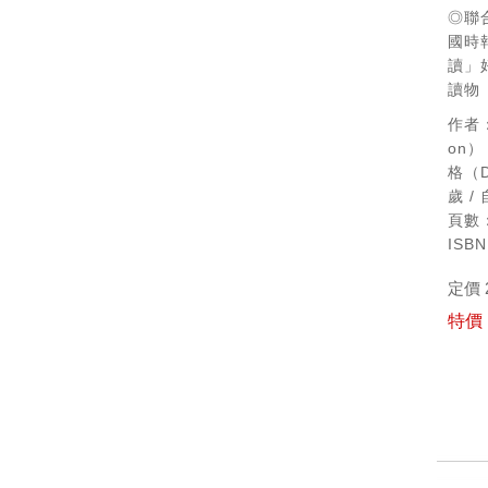
◎聯
國時
讀」
讀物
作者：
on）
格（Di
歲 /
頁數
ISB
定價 
特價 