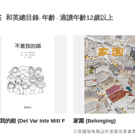
和英總目錄
年齡
適讀年齡12歲以上
-
-
我的錯
(Det Var Inte Mitt F
家園
(Belonging)
◎美國號角雜誌年度最佳童書