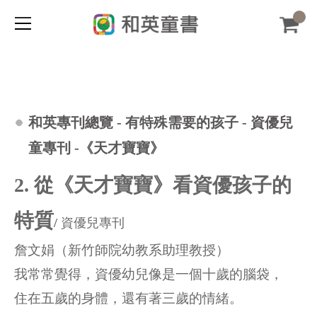
和英專刊總覽
-
有特殊需要的孩子
-
資優兒
童專刊 -《天才寶寶》
2. 從《天才寶寶》看資優孩子的
特質
/
資優兒專刊
詹文娟（新竹師院幼教系助理教授）
我常常覺得，資優幼兒像是一個十歲的腦袋，
住在五歲的身體，還有著三歲的情緒。