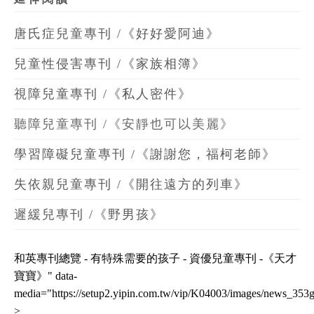
唐氏症兒童專刊 /《好好愛阿迪》
兒童性侵害專刊 /《家族相簿》
視障兒童專刊 /《私人密件》
聽障兒童專刊 /《安靜也可以美麗》
學習障礙兒童專刊 /《謝謝您，福柯老師》
失依親兒童專刊 /《開往遠方的列車》
遲緩兒專刊 /《野男孩》
和英專刊總覽 -
有特殊需要的孩子
-
資優兒童專刊 -《天才
寶寶》
" data-
media="https://setup2.yipin.com.tw/vip/K04003/images/news_353g
>