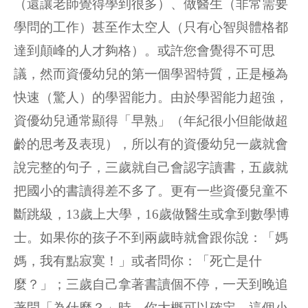
（還讓老師覺得學到很多）、做醫生（非常需要
學問的工作）甚至作太空人（只有心智與體格都
達到顛峰的人才夠格）。或許您會覺得不可思
議，然而資優幼兒的第一個學習特質，正是極為
快速（驚人）的學習能力。由於學習能力超強，
資優幼兒通常顯得「早熟」（年紀很小但能做超
齡的思考及表現），所以有的資優幼兒一歲就會
說完整的句子，三歲就自己會認字讀書，五歲就
把國小的書讀得差不多了。更有一些資優兒童不
斷跳級，13歲上大學，16歲做醫生或拿到數學博
士。如果你的孩子不到兩歲時就會跟你說：「媽
媽，我有點寂寞！」或者問你：「死亡是什
麼？」；三歲自己拿著書讀個不停，一天到晚追
著問「為什麼？」時，你大概可以確定，這個小